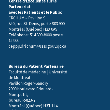
Centre d’Excellence sur le
Partenariat
avec les Patients et le Public
CRCHUM – Pavillon S
850, rue St-Denis, porte S03.900
Montréal (Québec) H2X 0A9
Téléphone : 514 890-8000 poste
15488
ceppp.dri.chum@ssss.gouv.qc.ca
Bureau du Patient Partenaire
Faculté de médecine | Université
de Montréal
Pavillon Roger-Gaudry
2900 boulevard Édouard-
Montpetit,
bureau R-823-2
Montréal (Québec) H3T 1J4