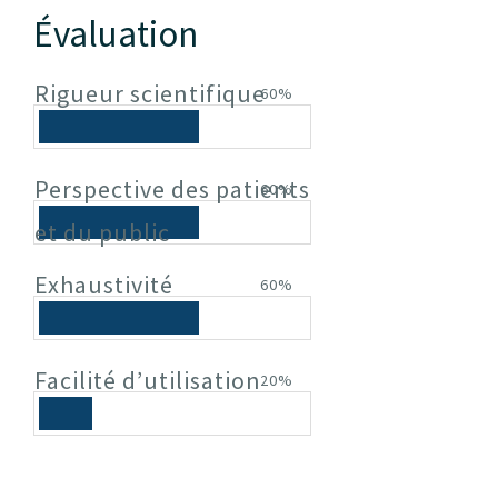
Évaluation
Rigueur scientifique
60%
Perspective des patients
60%
et du public
Exhaustivité
60%
Facilité d’utilisation
20%