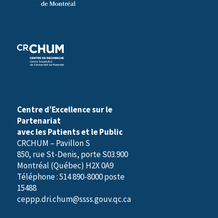
i
r
e
)
Centre d’Excellence sur le
Partenariat
avec les Patients et le Public
CRCHUM – Pavillon S
850, rue St-Denis, porte S03.900
Montréal (Québec) H2X 0A9
Téléphone : 514 890-8000 poste
15488
ceppp.dri.chum@ssss.gouv.qc.ca