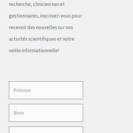
recherche, clinicien.nes et
gestionnaires, inscrivez-vous pour
recevoir des nouvelles sur nos
activités scientifiques et notre
veille informationnelle!
P
r
N
é
o
n
A
m
o