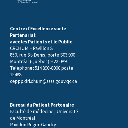
)
Centre d’Excellence sur le
Partenariat
avec les Patients et le Public
CRCHUM – Pavillon S
850, rue St-Denis, porte S03.900
Montréal (Québec) H2X 0A9
Téléphone : 514 890-8000 poste
15488
ceppp.dri.chum@ssss.gouv.qc.ca
Bureau du Patient Partenaire
Faculté de médecine | Université
de Montréal
Pavillon Roger-Gaudry