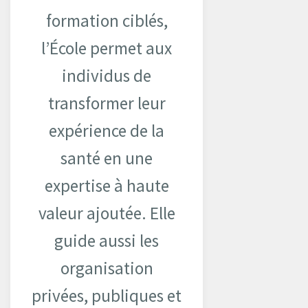
formation ciblés,
Ressources
l’École permet aux
Infolettre
individus de
transformer leur
Contactez-nous
expérience de la
English
santé en une
expertise à haute
valeur ajoutée. Elle
guide aussi les
organisation
privées, publiques et