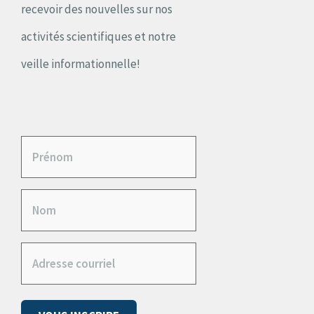
recevoir des nouvelles sur nos
activités scientifiques et notre
veille informationnelle!
P
r
N
é
o
n
A
m
o
d
m
(
r
N
(