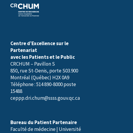
e
)
Centre d’Excellence sur le
Partenariat
avec les Patients et le Public
CRCHUM – Pavillon S
850, rue St-Denis, porte S03.900
Montréal (Québec) H2X 0A9
Téléphone : 514 890-8000 poste
15488
ceppp.dri.chum@ssss.gouv.qc.ca
Bureau du Patient Partenaire
Faculté de médecine | Université