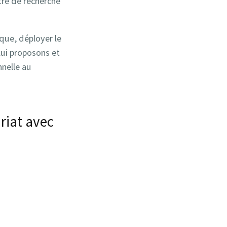
ntre de recherche
ique, déployer le
ui pro­posons et
nnelle au
ariat avec