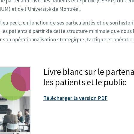
 le partenariat avec les patients et le public (CEPPP) du Ce
M) et de l’Université de Montréal.
lieu peut, en fonction de ses particularités et de son histor
 les patients à partir de cette structure minimale que nous l
er son opérationnalisation stratégique, tactique et opératio
>> Téléverser le Livre blanc
Livre blanc sur le parten
les patients et le public
Télécharger la version PDF