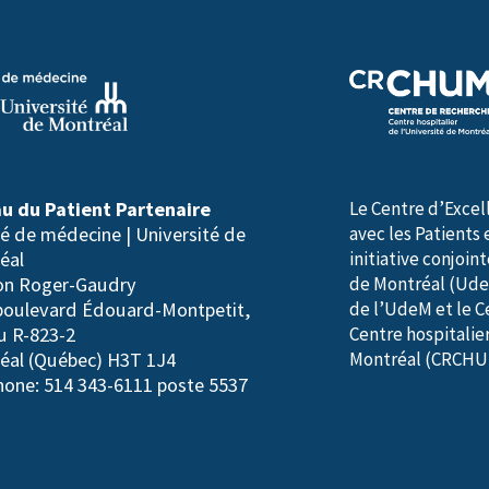
(
N
é
c
e
s
u du Patient Partenaire
Le Centre d’Excel
s
té de médecine | Université de
avec les Patients 
a
éal
initiative conjoin
lon Roger-Gaudry
de Montréal (Ude
i
boulevard Édouard-Montpetit,
de l’UdeM et le C
r
u R-823-2
Centre hospitalier
e
éal (Québec) H3T 1J4
Montréal (CRCHU
hone: 514 343-6111 poste 5537
)