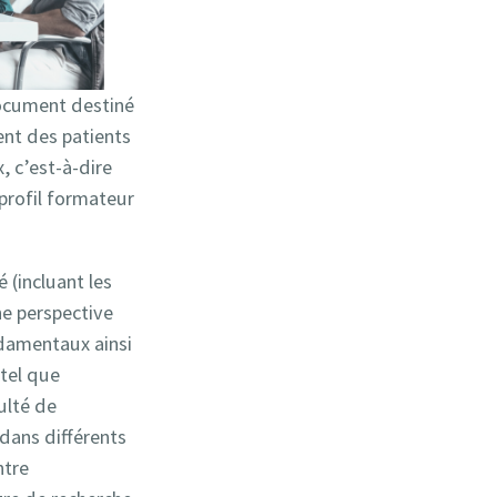
ocument destiné
nt des patients
, c’est-à-dire
 profil formateur
é (incluant les
une perspective
ndamentaux ainsi
 tel que
ulté de
dans différents
ntre