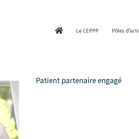
Le CEPPP
Pôles d’action
Le CEPPP
Pôles d’act
Collaborations
Ressources
Infolettre
Contactez-nous
Patient partenaire engagé
English