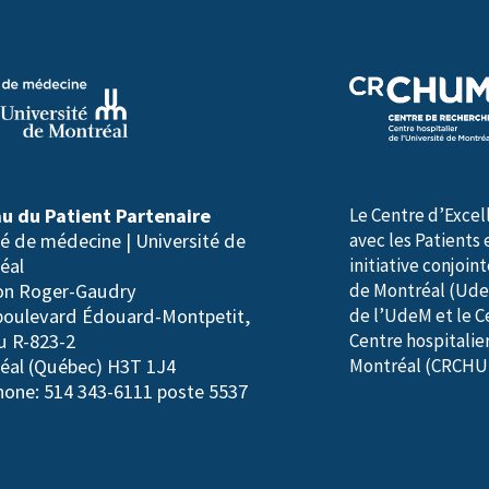
(
N
é
c
e
s
u du Patient Partenaire
Le Centre d’Excel
s
té de médecine | Université de
avec les Patients 
a
éal
initiative conjoin
lon Roger-Gaudry
de Montréal (Ude
i
boulevard Édouard-Montpetit,
de l’UdeM et le C
r
u R-823-2
Centre hospitalier
e
éal (Québec) H3T 1J4
Montréal (CRCHU
hone: 514 343-6111 poste 5537
)