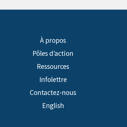
e
s
e
c
s
s
o
a
s
u
À propos
i
a
r
Pôles d’action
r
i
r
e
r
Ressources
i
)
e
Infolettre
e
)
Contactez-nous
l
English
(
N
é