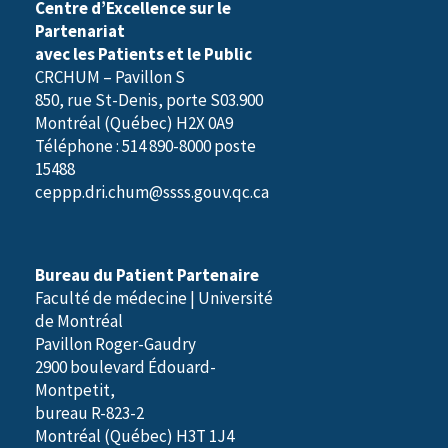
Centre d’Excellence sur le
Partenariat
avec les Patients et le Public
CRCHUM – Pavillon S
850, rue St-Denis, porte S03.900
Montréal (Québec) H2X 0A9
Téléphone : 514 890-8000 poste
15488
ceppp.dri.chum@ssss.gouv.qc.ca
Bureau du Patient Partenaire
Faculté de médecine | Université
de Montréal
Pavillon Roger-Gaudry
2900 boulevard Édouard-
Montpetit,
bureau R-823-2
Montréal (Québec) H3T 1J4