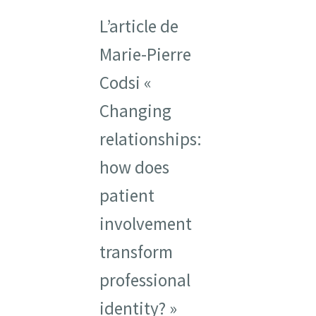
L’article de
Ressources
Marie-Pierre
Infolettre
Codsi «
Changing
Contactez-nous
relationships:
English
how does
patient
involvement
transform
professional
identity? »