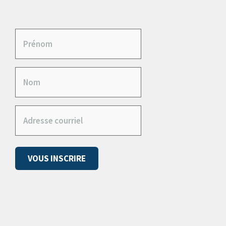
P
r
N
é
o
n
A
m
o
d
m
(
r
N
(
VOUS INSCRIRE
e
é
N
s
c
é
s
e
c