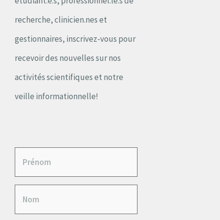
étudiant.e.s, professionnel.le.s de
recherche, clinicien.nes et
gestionnaires, inscrivez-vous pour
recevoir des nouvelles sur nos
activités scientifiques et notre
veille informationnelle!
P
r
N
é
o
n