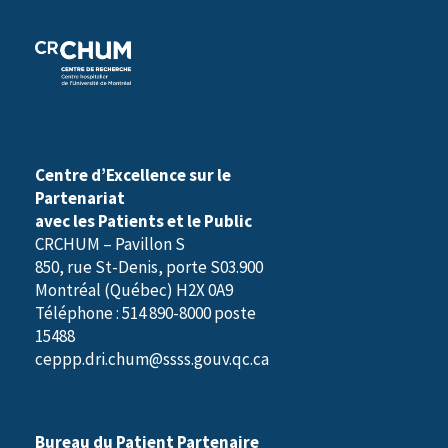
i
r
e
)
Centre d’Excellence sur le
Partenariat
avec les Patients et le Public
CRCHUM – Pavillon S
850, rue St-Denis, porte S03.900
Montréal (Québec) H2X 0A9
Téléphone : 514 890-8000 poste
15488
ceppp.dri.chum@ssss.gouv.qc.ca
Bureau du Patient Partenaire