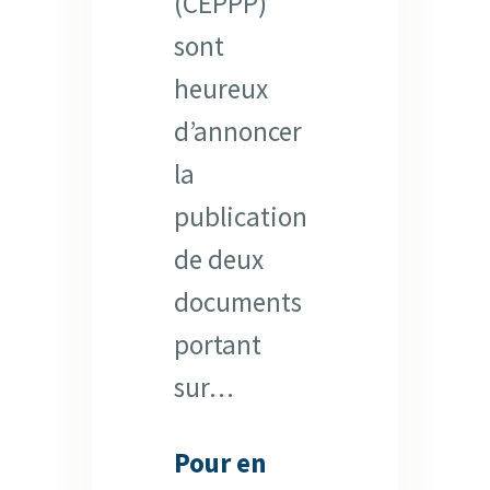
(CEPPP)
sont
heureux
d’annoncer
la
publication
de deux
documents
portant
sur…
Pour en