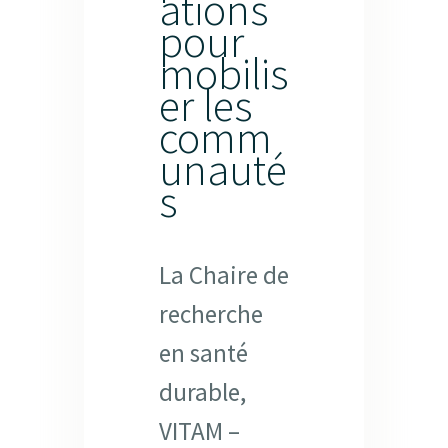
ations
pour
mobilis
er les
comm
unauté
s
La Chaire de
recherche
en santé
durable,
VITAM –