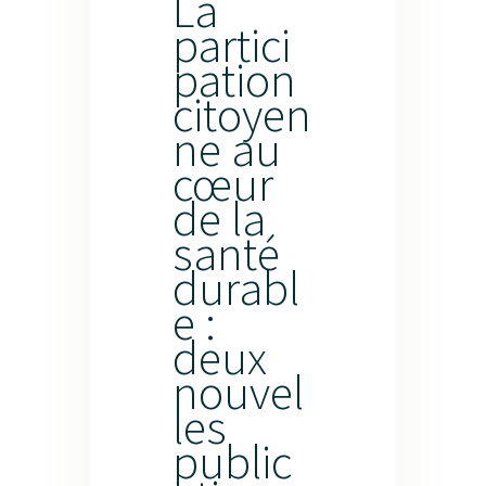
La
partici
Ressources
pation
citoyen
Infolettre
ne au
cœur
Contactez-nous
de la
santé
durabl
e :
deux
nouvel
les
public