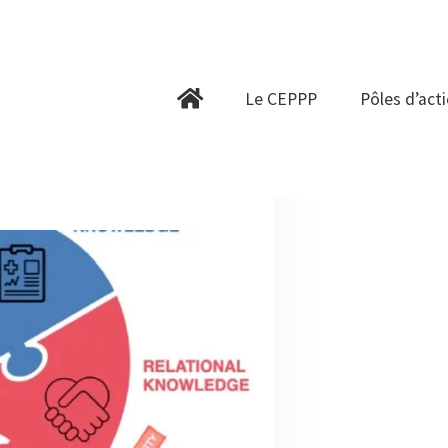
Le CEPPP
Pôles d’action
Le CEPPP
Pôles d’act
Collaborations
Ressources
Infolettre
Contactez-nous
English