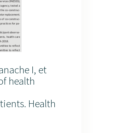
anache I, et
of health
ients. Health