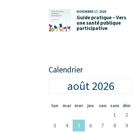
NOVEMBRE 17, 2025
Guide pratique – Vers
une santé publique
participative
Calendrier
août 2026
lun
mar
mer
jeu
ven
sam
dim
1
2
3
4
5
6
7
8
9