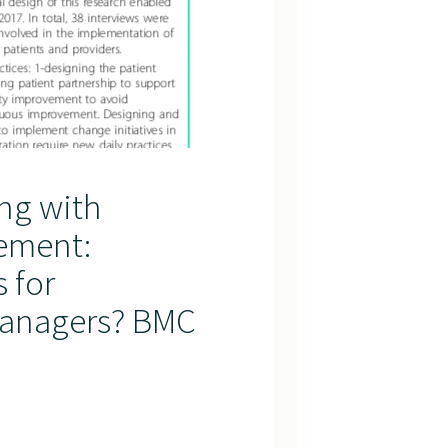
ing with
vement:
 for
managers? BMC