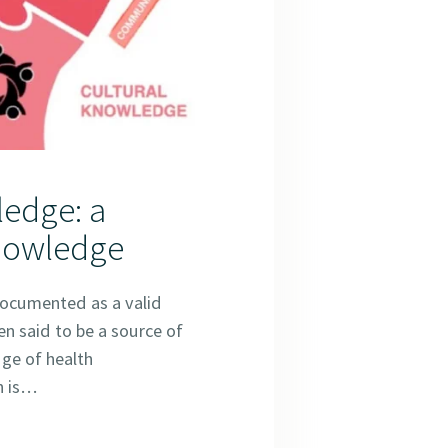
ledge: a
knowledge
 documented as a valid
en said to be a source of
ge of health
n is…